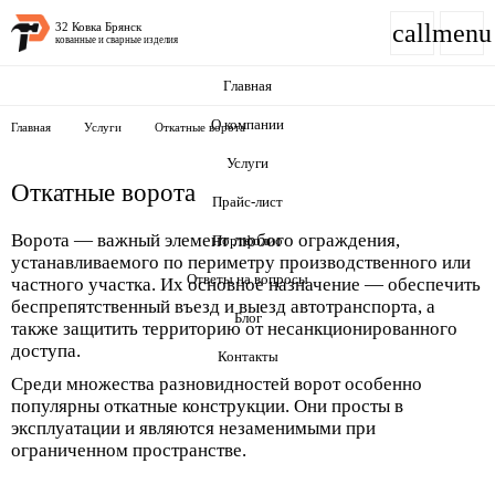
call
menu
32 Ковка Брянск
кованные и сварные изделия
Главная
О компании
Главная
Услуги
Откатные ворота
Услуги
Откатные ворота
Прайс-лист
Ворота — важный элемент любого ограждения,
Портфолио
устанавливаемого по периметру производственного или
Ответы на вопросы
частного участка. Их основное назначение — обеспечить
беспрепятственный въезд и выезд автотранспорта, а
Блог
также защитить территорию от несанкционированного
доступа.
Контакты
Среди множества разновидностей ворот особенно
популярны откатные конструкции. Они просты в
эксплуатации и являются незаменимыми при
ограниченном пространстве.