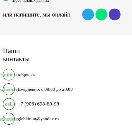
персональных данных
или напишите,
мы онлайн
Наши
контакты
ocation_on
г. Брянск
schedule
Ежедневно, с 09:00 до 20:00
call
+7 (906) 698-88-98
schedule
glebkin.m@yandex.ru