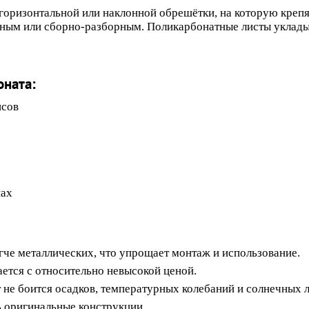
 горизонтальной или наклонной обрешётки, на которую крепя
ным или сборно-разборным. Поликарбонатные листы укладыв
оната:
исов
нах
гче металлических, что упрощает монтаж и использование.
ется с относительно невысокой ценой.
не боится осадков, температурных колебаний и солнечных л
 оригинальные конструкции.