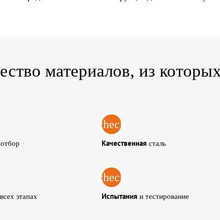
ество материалов,
из которы
check
й
Качественная
отбор
сталь
check
Испытания
 всех этапах
и тестирование