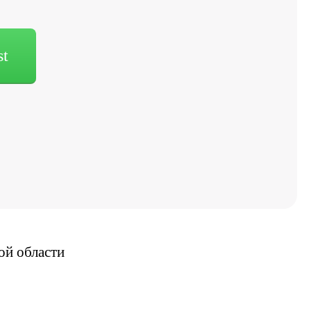
st
ой области