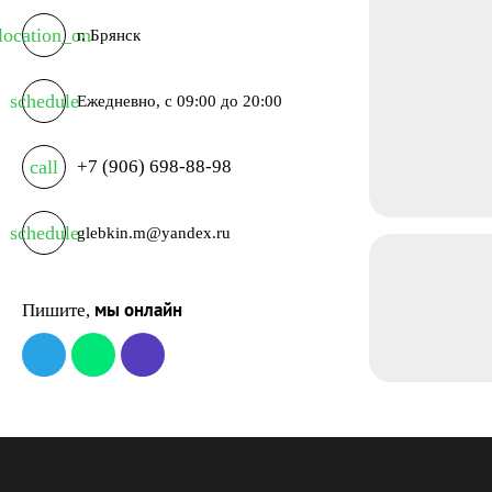
location_on
г. Брянск
schedule
Ежедневно, с 09:00 до 20:00
call
+7 (906) 698-88-98
schedule
glebkin.m@yandex.ru
мы онлайн
Пишите,