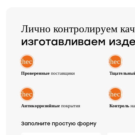
Лично контролируем кач
изготавливаем изд
check
check
Проверенные
поставщики
Тщательны
check
check
Антикоррозийные
покрытия
Контроль
на
Заполните простую форму