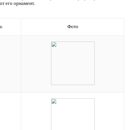
ют его орнамент.
м.
Фото