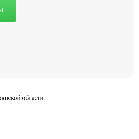
st
рянской области