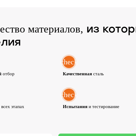
из кото
ество материалов,
елия
check
й
отбор
Качественная
сталь
check
 всех этапах
Испытания
и тестирование