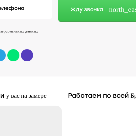
телефона
north_ea
Жду звонка
 персональных данных
чи
Работаем по всей
у вас на замере
Б