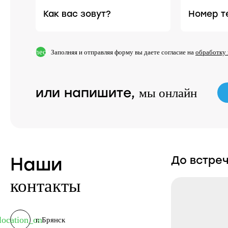
Как вас зовут?
Номер 
check
Заполняя и отправляя форму вы даете согласие на
обработку
или напишите,
мы онлайн
Наши
До встре
контакты
location_on
г. Брянск