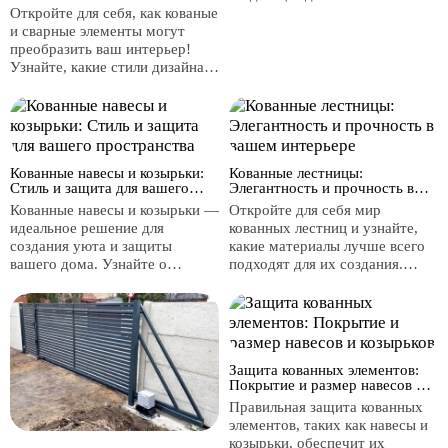
комбинировать материалы?
Узнайте о долговечности,
Откройте для себя, как кованые
безопасности и
и сварные элементы могут
универсальности кованных
преобразить ваш интерьер!
конструкций, а также получите
Узнайте, какие стили дизайна
советы по выбору стиля, чтобы
лучше всего сочетаются с
навес гармонировал с
этими изделиями и освоите
архитектурой вашего дома.
техники их комбинирования с
другими материалами для
создания гармоничного
Кованные навесы и козырьки:
Кованные лестницы:
пространства.
Стиль и защита для вашего
Элегантность и прочность в
пространства
вашем интерьере
Кованные навесы и козырьки —
Откройте для себя мир
идеальное решение для
кованных лестниц и узнайте,
создания уюта и защиты
какие материалы лучше всего
вашего дома. Узнайте о
подходят для их создания.
функциональных
Кованое железо, сталь и дерево
преимуществах, разнообразии
гармонично сочетаются,
материалов и эстетике
добавляя стиль и прочность.
кованных конструкций,
Узнайте, как кованные перила и
которые придадут вашему
декоративные элементы могут
Защита кованных элементов:
интерьеру и экстерьеру
преобразить лестницу, сделав
Покрытие и размер навесов и
элегантность и стиль.
её центральным элементом
козырьков
Правильная защита кованных
вашего интерьера.
элементов, таких как навесы и
козырьки, обеспечит их