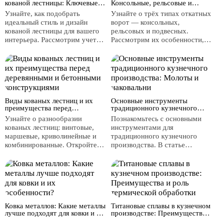
кованой лестницы: Ключевые
Консольные, рельсовые и
кованая калитка — идеальное
аспекты и этапы ковки
подвесные — как выбрать
решение для входа в сад или
Узнайте, как подобрать
Узнайте о трёх типах откатных
лучшее решение
двор. Рассмотрим эстетические
идеальный стиль и дизайн
ворот — консольных,
преимущества, долговечность
кованой лестницы для вашего
рельсовых и подвесных.
и безопасность кованых
интерьера. Рассмотрим учет
Рассмотрим их особенности,
калиток, а также как выбрать
общего стиля, выбор типа
преимущества и недостатки,
стиль, соответствующий
конструкции, сочетание
чтобы помочь вам выбрать
архитектуре вашего дома и
материалов и подробно
идеальное решение для вашего
ландшафтному дизайну.
опишем процесс ковки от
дома или коммерческой
проектирования до создания
территории. Также обсудим,
уникального изделия.
как выбор материала влияет на
Виды кованых лестниц и их
долговечность и прочность
Основные инструменты
преимущества перед
традиционного кузнечного
ворот.
деревянными и бетонными
производства: Молоты и
Узнайте о разнообразии
Познакомьтесь с основными
конструкциями
наковальни
кованых лестниц: винтовые,
инструментами для
маршевые, криволинейные и
традиционного кузнечного
комбинированные. Откройте
производства. В статье
для себя, почему кованые
рассмотрены различные типы
лестницы превосходят
кузнечных молотов и
деревянные и бетонные по
наковален, их особенности и
долговечности, эстетике и
преимущества. Узнайте, как
пожаробезопасности.
выбор инструмента влияет на
качество и точность обработки
Ковка металлов: Какие металлы
металла.
Титановые сплавы в кузнечном
лучше подходят для ковки и их
производстве: Преимущества и