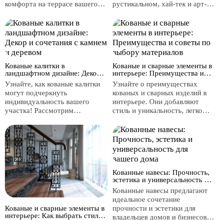
комфорта на террасе вашего
рустикальном, хай-тек и арт-
загородного дома. Стильные
деко. Выберите идеальные
кованые столы, стулья, перила
перила в зависимости от
и аксессуары добавят
дизайна вашего интерьера,
уникальности и изысканности в
учитывая стиль, цвет,
оформление. Превратите вашу
материалы и размеры.
террасу в идеальное место для
Создайте уют и эстетику в
отдыха и встреч с близкими!
Кованые калитки в
вашем доме с помощью
Кованые и сварные элементы в
ландшафтном дизайне: Декор и
интерьере: Преимущества и
кованых перил!
сочетания с камнем и деревом
советы по выбору материалов
Узнайте, как кованые калитки
Узнайте о преимуществах
могут подчеркнуть
кованых и сварных изделий в
индивидуальность вашего
интерьере. Они добавляют
участка! Рассмотрим
стиль и уникальность, легко
популярные элементы декора,
сочетаются с другими
такие как орнаменты и
материалами и требуют
растительные мотивы, а также
минимального ухода. Откройте
советы по комбинированию с
для себя советы по созданию
каменными и деревянными
гармоничного дизайна с
элементами для создания
коваными элементами!
гармоничного дизайна.
Кованные навесы: Прочность,
эстетика и универсальность для
вашего дома
Кованные навесы предлагают
идеальное сочетание
Кованые и сварные элементы в
прочности и эстетики для
интерьере: Как выбрать стиль и
владельцев домов и бизнесов.