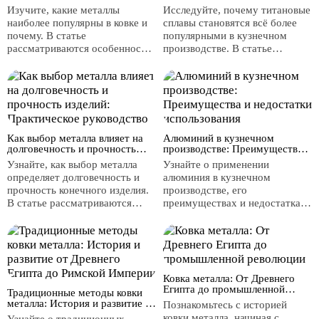
особенности?
роль термической обработки
Изучите, какие металлы
Исследуйте, почему титановые
наиболее популярны в ковке и
сплавы становятся всё более
почему. В статье
популярными в кузнечном
рассматриваются особенности
производстве. В статье
ковки стали, чугуна и медных
рассматриваются уникальные
сплавов, их преимущества и
свойства титана, такие как
отличия. Узнайте, как
высокое соотношение
различные металлы влияют на
прочности к весу,
прочность, гибкость и
коррозионная стойкость и
пластичность изделий.
термостойкость. Также
Как выбор металла влияет на
объясняется, как термическая
Алюминий в кузнечном
долговечность и прочность
производстве: Преимущества и
обработка влияет на ковкость
изделий: Практическое
недостатки использования
металлов и их последующую
Узнайте, как выбор металла
Узнайте о применении
руководство
обработку.
определяет долговечность и
алюминия в кузнечном
прочность конечного изделия.
производстве, его
В статье рассматриваются
преимуществах и недостатках.
ключевые факторы, такие как
В статье рассматриваются
прочность материала и
легкость, коррозионная
коррозионная стойкость, а
стойкость и обрабатываемость
также важность учета
алюминия, а также
предназначения изделия и
объясняется, почему медь и
Ковка металла: От Древнего
механических свойств при
бронза, несмотря на свою
Египта до промышленной
выборе металла для кузнечного
Традиционные методы ковки
мягкость, остаются
революции
металла: История и развитие от
Познакомьтесь с историей
проекта.
востребованными в ковке.
Древнего Египта до Римской
ковки металла, начиная с