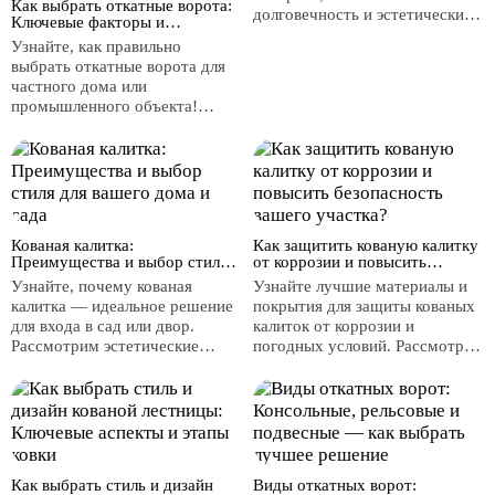
Как выбрать откатные ворота:
долговечность и эстетический
Ключевые факторы и
вид. Узнайте о различных
преимущества автоматизации
Узнайте, как правильно
типах покрытий, таких как
выбрать откатные ворота для
грунтовка и порошковая
частного дома или
покраска, а также о ключевых
промышленного объекта!
факторах при определении
Рассмотрим важные аспекты,
размеров навесов и козырьков
такие как назначение, материал
для вашего пространства.
и система управления.
Откройте для себя
преимущества автоматических
ворот в безопасности и
удобстве использования.
Кованая калитка:
Как защитить кованую калитку
Преимущества и выбор стиля
от коррозии и повысить
для вашего дома и сада
безопасность вашего участка?
Узнайте, почему кованая
Узнайте лучшие материалы и
калитка — идеальное решение
покрытия для защиты кованых
для входа в сад или двор.
калиток от коррозии и
Рассмотрим эстетические
погодных условий. Рассмотрим
преимущества, долговечность
роль кованых калиток в
и безопасность кованых
обеспечении безопасности
калиток, а также как выбрать
вашего дома и преимущества
стиль, соответствующий
их использования.
архитектуре вашего дома и
ландшафтному
дизайну.Узнайте, почему
Как выбрать стиль и дизайн
Виды откатных ворот: