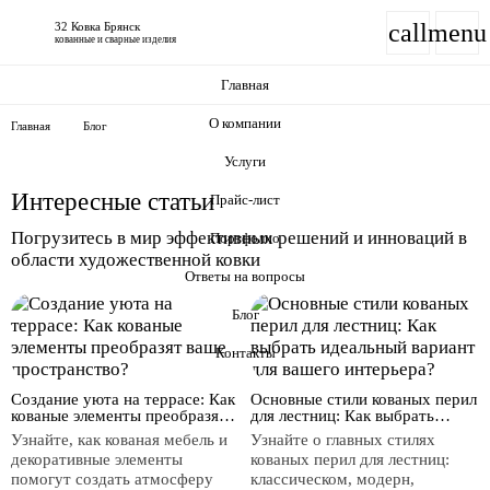
call
menu
32 Ковка Брянск
кованные и сварные изделия
Главная
О компании
Главная
Блог
Услуги
Интересные
статьи
Прайс-лист
Погрузитесь в мир эффективных решений и инноваций в
Портфолио
области художественной ковки
Ответы на вопросы
Блог
Контакты
Создание уюта на террасе: Как
Основные стили кованых перил
кованые элементы преобразят
для лестниц: Как выбрать
ваше пространство?
идеальный вариант для вашего
Узнайте, как кованая мебель и
Узнайте о главных стилях
интерьера?
декоративные элементы
кованых перил для лестниц:
помогут создать атмосферу
классическом, модерн,